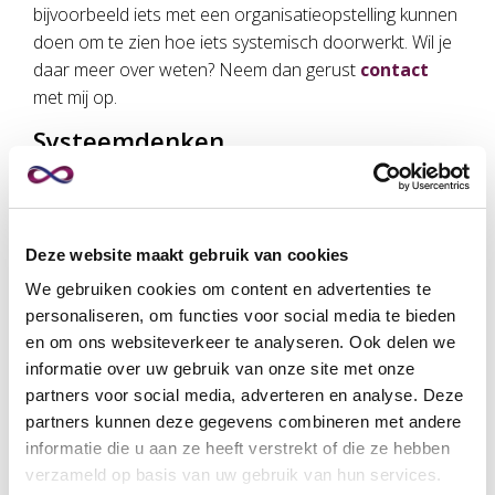
bijvoorbeeld iets met een organisatieopstelling kunnen
doen om te zien hoe iets systemisch doorwerkt. Wil je
daar meer over weten? Neem dan gerust
contact
met mij op.
Systeemdenken
Het systeemdenken ken ik uit de theorie van Peter
Senge:
The Fifth Discipline
. In het systeemdenken
ga je ervan uit dat alles met alles verbonden is. Jij bent
Deze website maakt gebruik van cookies
als mens een systeem, een team is een systeem, een
We gebruiken cookies om content en advertenties te
organisatie is een systeem, een samenleving is een
personaliseren, om functies voor social media te bieden
systeem, de wereld is een systeem, een bos is een
en om ons websiteverkeer te analyseren. Ook delen we
systeem, de natuur is een systeem en het heelal is een
informatie over uw gebruik van onze site met onze
systeem. En al deze systemen staan weer met elkaar
partners voor social media, adverteren en analyse. Deze
in verbinding. Als je dat inzicht eenmaal hebt, dan snap
partners kunnen deze gegevens combineren met andere
je meteen dat als je ergens aan een touwtje trekt, dat
informatie die u aan ze heeft verstrekt of die ze hebben
weer invloed heeft op iets anders.
verzameld op basis van uw gebruik van hun services.