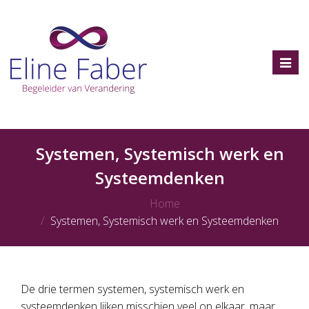
Toggl
navig
Systemen, Systemisch werk en
Systeemdenken
Home
Systemen, Systemisch werk en Systeemdenken
De drie termen systemen, systemisch werk en
systeemdenken lijken misschien veel op elkaar, maar