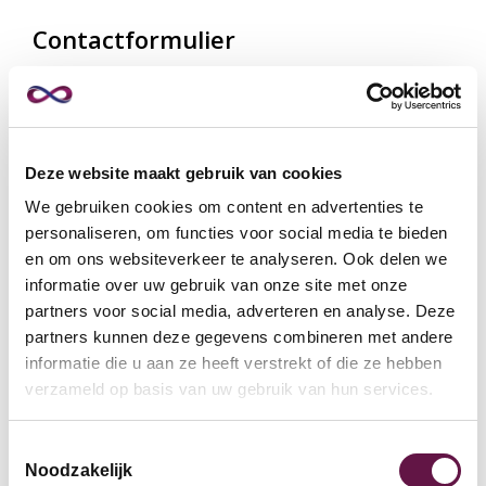
Contactformulier
Vul hier je gegevens in, dan neem ik zo spoedig
mogelijk contact met je op.
Bedrijfsnaam
Deze website maakt gebruik van cookies
We gebruiken cookies om content en advertenties te
personaliseren, om functies voor social media te bieden
*
Naam
en om ons websiteverkeer te analyseren. Ook delen we
informatie over uw gebruik van onze site met onze
partners voor social media, adverteren en analyse. Deze
partners kunnen deze gegevens combineren met andere
*
Telefoon
informatie die u aan ze heeft verstrekt of die ze hebben
verzameld op basis van uw gebruik van hun services.
*
E-mail
Toestemmingsselectie
Noodzakelijk