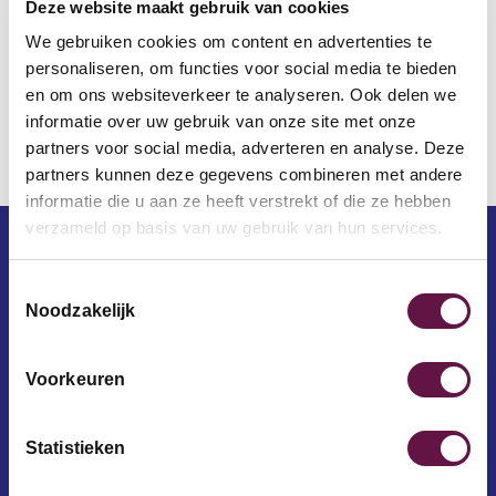
gebied van Ordening en Uitwisseling. Een kleine duik in
Deze website maakt gebruik van cookies
de onderstroom.
We gebruiken cookies om content en advertenties te
personaliseren, om functies voor social media te bieden
Lees mijn blog hier verder
en om ons websiteverkeer te analyseren. Ook delen we
informatie over uw gebruik van onze site met onze
Terug
partners voor social media, adverteren en analyse. Deze
partners kunnen deze gegevens combineren met andere
informatie die u aan ze heeft verstrekt of die ze hebben
verzameld op basis van uw gebruik van hun services.
Toestemmingsselectie
E-mailadres
Noodzakelijk
Voornaam
Voorkeuren
Statistieken
Achternaam