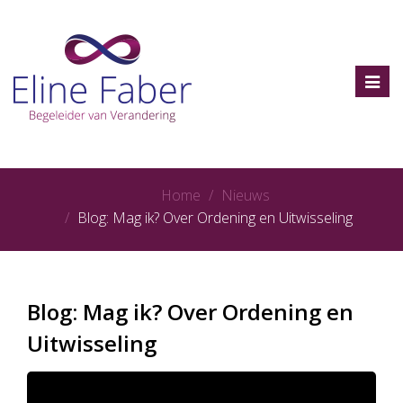
Toggl
navig
Home
Nieuws
Blog: Mag ik? Over Ordening en Uitwisseling
Blog: Mag ik? Over Ordening en
Uitwisseling