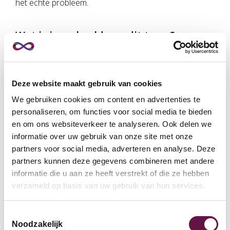
het echte probleem.
Wat is jouw beeld van dit team?
Bij een systemisch interview zorg ik ook dat ik
verschillende kaarten met foto’s op een tafel heb
liggen. Ik vraag om een foto uit te kiezen die het beste
Deze website maakt gebruik van cookies
het beeld van het team weergeeft. Door inzicht te
We gebruiken cookies om content en advertenties te
krijgen in het beeld van de medewerker, kan ik
personaliseren, om functies voor social media te bieden
antwoorden op andere vragen ook weer beter duiden.
en om ons websiteverkeer te analyseren. Ook delen we
Dit is voor mij een hulpmiddel om scherp te krijgen hoe
informatie over uw gebruik van onze site met onze
de medewerker tegen het team aankijkt.
partners voor social media, adverteren en analyse. Deze
partners kunnen deze gegevens combineren met andere
De plek in het team
informatie die u aan ze heeft verstrekt of die ze hebben
verzameld op basis van uw gebruik van hun services.
Belangrijke inzichten krijg ik ook door te achterhalen
wat de plek is die een medewerker inneemt in een
Toestemmingsselectie
team.
Noodzakelijk