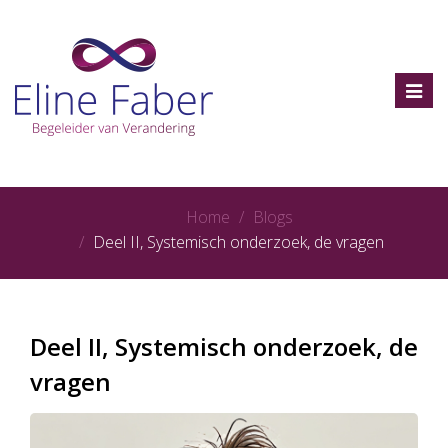
Toggl
navig
Home
Blogs
Deel II, Systemisch onderzoek, de vragen
Deel II, Systemisch onderzoek, de
vragen