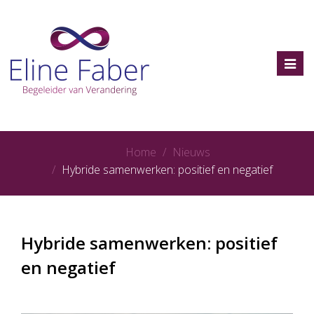
Toggl
navig
Home
Nieuws
Hybride samenwerken: positief en negatief
Hybride samenwerken: positief
en negatief