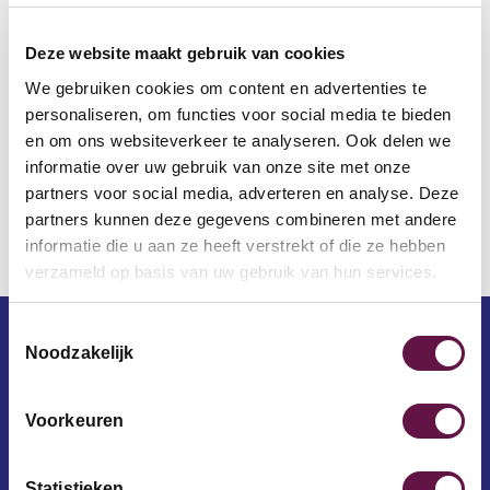
je organisatie. Uitkijken dus bij het faciliteren van het
hybride, oftewel tijds- en plaatsonafhankelijk
Deze website maakt gebruik van cookies
samenwerken.
We gebruiken cookies om content en advertenties te
De positieve en negatieve gevolgen van hybride
personaliseren, om functies voor social media te bieden
samenwerken heb ik in een artikel op een rijtje gezet.
en om ons websiteverkeer te analyseren. Ook delen we
Lees hier meer
informatie over uw gebruik van onze site met onze
partners voor social media, adverteren en analyse. Deze
partners kunnen deze gegevens combineren met andere
Terug
informatie die u aan ze heeft verstrekt of die ze hebben
verzameld op basis van uw gebruik van hun services.
Toestemmingsselectie
Noodzakelijk
E-mailadres
Voorkeuren
Voornaam
Statistieken